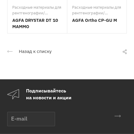
Расходные материалы для
Расходные материалы для
Р
рентгенографии/
рентгенографии/
р
Специальные пленки/AGFA
Рентгеновские
С
AGFA DRYSTAR DT 10
AGFA Ortho CP-GU M
пленки/AGFA
MAMMO
Назад к списку
Подписывайтесь
на новости и акции