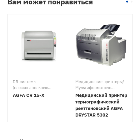
Вам может понравиться
DR-системы
Медицинские принтеры/
D
(плоскопанельные
Мультиформатные
(
детекторы, DR-
камеры/Оборудование и
д
AGFA CR 15-X
Медицинский принтер
панели)./CR-системы
материалы для
термографический
(дигитайзеры,
ветеринарии
рентгеновский AGFA
оцифровщики)/AGFA/
DRYSTAR 5302
Оборудование и
материалы для
ветеринарии