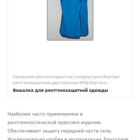
Передники рентгенозащитные (полуфартуки)/Фартуки
рентгенозащитные двусторонние ФРД/Фартуки
рентгенозащитные/Фартуки односторонние ФРО 0,25/
Вешалка для рентгенозащитной одежды
Фартуки односторонние ФРО 0,35/Фартуки
односторонние ФРО 0,5/Фартуки стоматологические/
Фартуки стоматологические для ортопантомографа/
Вешалки для рентгенозащитных фартуков/Халаты
Наиболее часто применяемое в
рентгенозащитные/Юбки рентгенозащитные/Шапочки
рентгенологической практике изделие.
рентгенозащитные/Воротники рентгенозащитные/
Обеспечивает защиту передней части тела.
Жилеты рентгенозащитные/Накидки (пелерины)
рентгенозащитные/Ренекс
Исключительно удобен в эксплуатации, благодаря